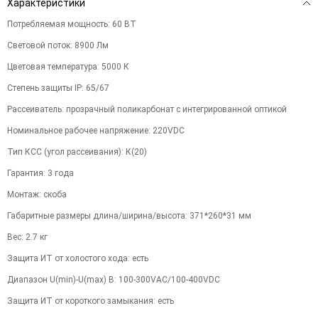
Характеристики
Потребляемая мощность
:
60
ВТ
Световой поток
:
8900
Лм
Цветовая температура
:
5000
К
Степень защиты IP
:
65/67
Рассеиватель
:
прозрачный поликарбонат с интегрированной оптикой
Номинальное рабочее напряжение
:
220VDC
Тип КСС (угол рассеивания)
:
К(20)
Гарантия
:
3
года
Монтаж
:
скоба
Габаритные размеры длина/ширина/высота
:
371*260*31
мм
Вес
:
2.7
кг
Защита ИТ от холостого хода
:
есть
Диапазон U(min)-U(max) В
:
100-300VAC/100-400VDC
Защита ИТ от короткого замыкания
:
есть