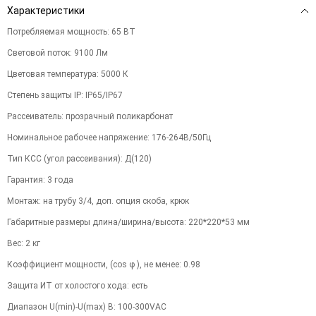
Характеристики
Потребляемая мощность
:
65
ВТ
Световой поток
:
9100
Лм
Цветовая температура
:
5000
К
Степень защиты IP
:
IP65/IP67
Рассеиватель
:
прозрачный поликарбонат
Номинальное рабочее напряжение
:
176-264В/50Гц
Тип КСС (угол рассеивания)
:
Д(120)
Гарантия
:
3
года
Монтаж
:
на трубу 3/4, доп. опция скоба, крюк
Габаритные размеры длина/ширина/высота
:
220*220*53
мм
Вес
:
2
кг
Коэффициент мощности, (cos φ ), не менее
:
0.98
Защита ИТ от холостого хода
:
есть
Диапазон U(min)-U(max) В
:
100-300VAC