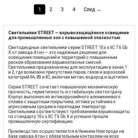
(current)
Next
1
2
3
4
След →
Светильники STREET — взрывозащищённое освещение
для промышленных зон с повышенной опасностью
Светодиодные светильники серии STREET 1Ex s IIC T6 Gb
X от завода Атон — это надёжные решения для
освещения помещений и территорий с повышенным
риском образования взрывоопасных смесей.
Светильники предназначены для эксплуатации в зонах 1
и 2, где возможно присутствие паров, газов и аэрозолей
категорий IIA, IIB и IIC, включая метан, водород и ацетилен.
Серия STREET сочетает повышенную механическую
прочность, герметичность и стабильную светоотдачу.
Корпус выполнен из антикоррозийного алюминиевого
сплава с защитным покрытием, оптика устойчива к
агрессивным средам и перепадам температур.
Светильники соответствуют требованиям взрывозащиты
по стандарту 1Ex s IIC T6 Gb X и успешно прошли
промышленную сертификацию.
Производство осуществляется в Нижнем Новгороде на
базе завода Атон с обязательным контролем на всех