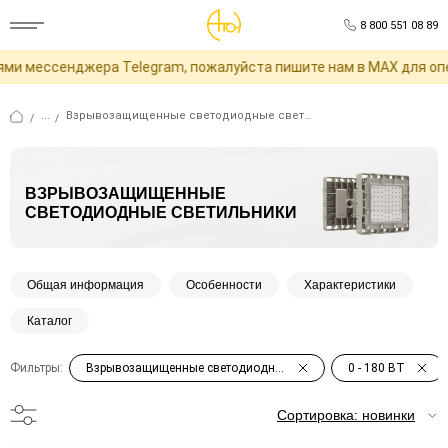
8 800 551 08 89
ессенджера Telegram, пожалуйста пишите нам в MAX для операти
...
Взрывозащищенные светодиодные светильники серии СТРИТ (STREET) 1Ex s IIC T6 Gb X
/
/
ВЗРЫВОЗАЩИЩЕННЫЕ
СВЕТОДИОДНЫЕ СВЕТИЛЬНИКИ
Общая информация
Особенности
Характеристики
Каталог
Фильтры:
Взрывозащищенные светодиодные светильники серии СТРИТ (STREET) 1Ex s IIC T6 Gb X
0
-
180
ВТ
Сортировка: новинки