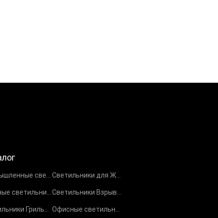
алог
Промышленные светильники
Светильники для ЖКХ
Уличные светильники
Светильники Взрывозащищенные EX
Светильники Грильято
Офисные светильники