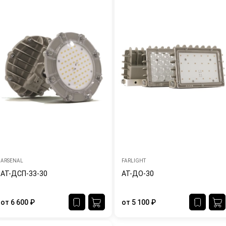
ARSENAL
FARLIGHT
АТ-ДСП-33-30
АТ-ДО-30
от
6 600
₽
от
5 100
₽