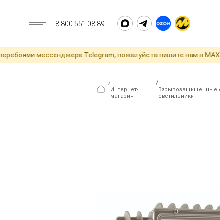
8 800 551 08 89
боями мессенджера Telegram, пожалуйста пишите нам в MAX для 
/
/
Интернет-
Взрывозащищенные 
магазин
светильники