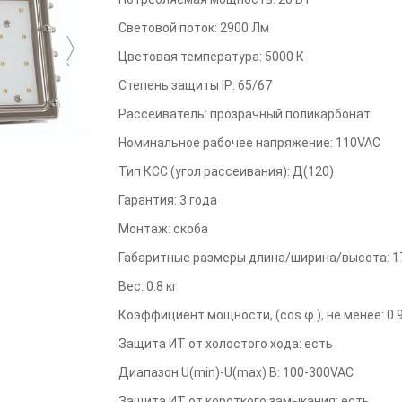
Световой поток
:
2900
Лм
Цветовая температура
:
5000
К
Степень защиты IP
:
65/67
Рассеиватель
:
прозрачный поликарбонат
Номинальное рабочее напряжение
:
110VAC
Тип КСС (угол рассеивания)
:
Д(120)
Гарантия
:
3
года
Монтаж
:
скоба
Габаритные размеры длина/ширина/высота
:
1
Вес
:
0.8
кг
Коэффициент мощности, (cos φ ), не менее
:
0.
Защита ИТ от холостого хода
:
есть
Диапазон U(min)-U(max) В
:
100-300VAC
Защита ИТ от короткого замыкания
:
есть