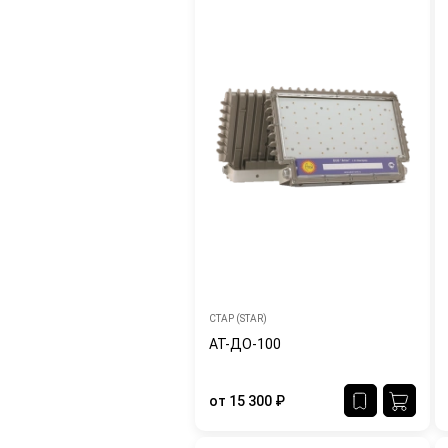
СТАР (STAR)
АТ-ДО-100
от
15 300
₽