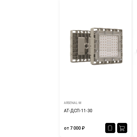
ARSENAL-M
АТ-ДСП-11-30
от
7 000
₽