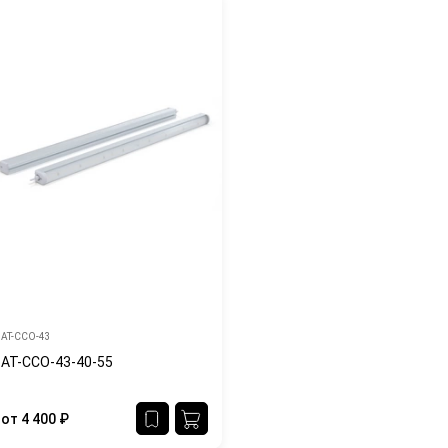
АТ-ССО-43
АТ-ССО-43-40-55
от
4 400
₽