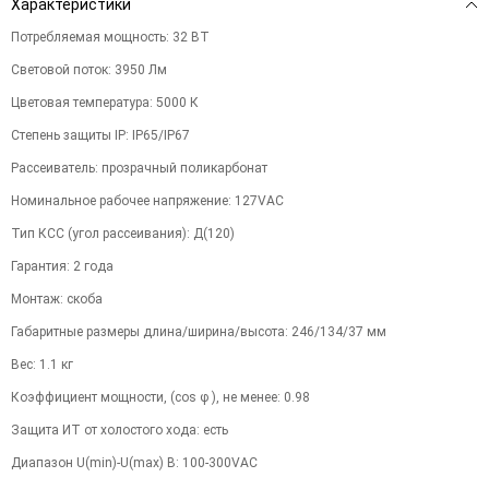
Характеристики
Потребляемая мощность
:
32
ВТ
Световой поток
:
3950
Лм
Цветовая температура
:
5000
К
Степень защиты IP
:
IP65/IP67
Рассеиватель
:
прозрачный поликарбонат
Номинальное рабочее напряжение
:
127VAC
Тип КСС (угол рассеивания)
:
Д(120)
Гарантия
:
2
года
Монтаж
:
скоба
Габаритные размеры длина/ширина/высота
:
246/134/37
мм
Вес
:
1.1
кг
Коэффициент мощности, (cos φ ), не менее
:
0.98
Защита ИТ от холостого хода
:
есть
Диапазон U(min)-U(max) В
:
100-300VAC