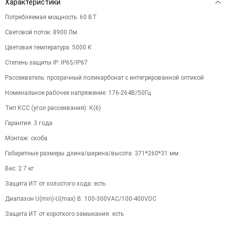
Характеристики
Потребляемая мощность
:
60
ВТ
Световой поток
:
8900
Лм
Цветовая температура
:
5000
К
Степень защиты IP
:
IP65/IP67
Рассеиватель
:
прозрачный поликарбонат с интегрированной оптикой
Номинальное рабочее напряжение
:
176-264В/50Гц
Тип КСС (угол рассеивания)
:
К(6)
Гарантия
:
3
года
Монтаж
:
скоба
Габаритные размеры длина/ширина/высота
:
371*260*31
мм
Вес
:
2.7
кг
Защита ИТ от холостого хода
:
есть
Диапазон U(min)-U(max) В
:
100-300VAC/100-400VDC
Защита ИТ от короткого замыкания
:
есть