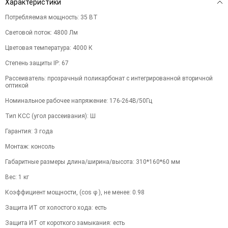
Характеристики
Потребляемая мощность
:
35
ВТ
Световой поток
:
4800
Лм
Цветовая температура
:
4000
К
Степень защиты IP
:
67
Рассеиватель
:
прозрачный поликарбонат с интегрированной вторичной
оптикой
Номинальное рабочее напряжение
:
176-264В/50Гц
Тип КСС (угол рассеивания)
:
Ш
Гарантия
:
3
года
Монтаж
:
консоль
Габаритные размеры длина/ширина/высота
:
310*160*60
мм
Вес
:
1
кг
Коэффициент мощности, (cos φ ), не менее
:
0.98
Защита ИТ от холостого хода
:
есть
Защита ИТ от короткого замыкания
:
есть