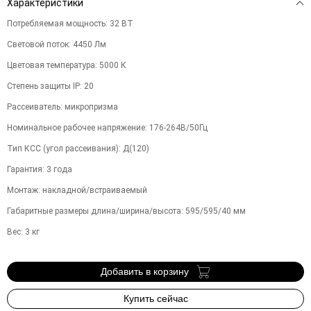
Характеристики
Потребляемая мощность
:
32
ВТ
Световой поток
:
4450
Лм
Цветовая температура
:
5000
К
Степень защиты IP
:
20
Рассеиватель
:
микропризма
Номинальное рабочее напряжение
:
176-264В/50Гц
Тип КСС (угол рассеивания)
:
Д(120)
Гарантия
:
3
года
Монтаж
:
накладной/встраиваемый
Габаритные размеры длина/ширина/высота
:
595/595/40
мм
Вес
:
3
кг
Добавить в корзину
Купить сейчас