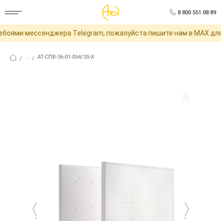
8 800 551 08 89
боями мессенджера Telegram, пожалуйста пишите нам в MAX для 
...
АТ-СПВ-36-01-054/35-Х
/
/