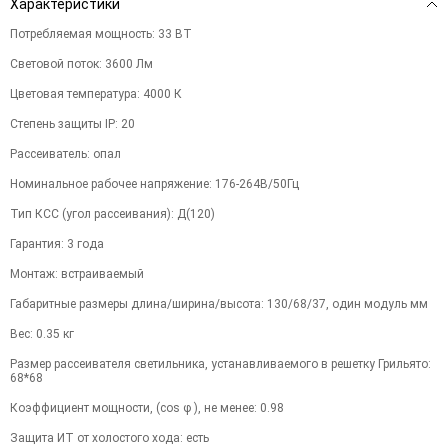
Характеристики
Потребляемая мощность
:
33
ВТ
Световой поток
:
3600
Лм
Цветовая температура
:
4000
К
Степень защиты IP
:
20
Рассеиватель
:
опал
Номинальное рабочее напряжение
:
176-264В/50Гц
Тип КСС (угол рассеивания)
:
Д(120)
Гарантия
:
3
года
Монтаж
:
встраиваемый
Габаритные размеры длина/ширина/высота
:
130/68/37, один модуль
мм
Вес
:
0.35
кг
Размер рассеивателя светильника, устанавливаемого в решетку Грильято
:
68*68
Коэффициент мощности, (cos φ ), не менее
:
0.98
Защита ИТ от холостого хода
:
есть