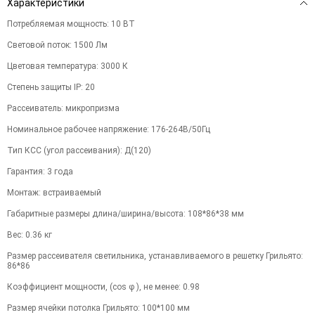
Характеристики
Потребляемая мощность
:
10
ВТ
Световой поток
:
1500
Лм
Цветовая температура
:
3000
К
Степень защиты IP
:
20
Рассеиватель
:
микропризма
Номинальное рабочее напряжение
:
176-264В/50Гц
Тип КСС (угол рассеивания)
:
Д(120)
Гарантия
:
3
года
Монтаж
:
встраиваемый
Габаритные размеры длина/ширина/высота
:
108*86*38
мм
Вес
:
0.36
кг
Размер рассеивателя светильника, устанавливаемого в решетку Грильято
:
86*86
Коэффициент мощности, (cos φ ), не менее
:
0.98
Размер ячейки потолка Грильято
:
100*100
мм