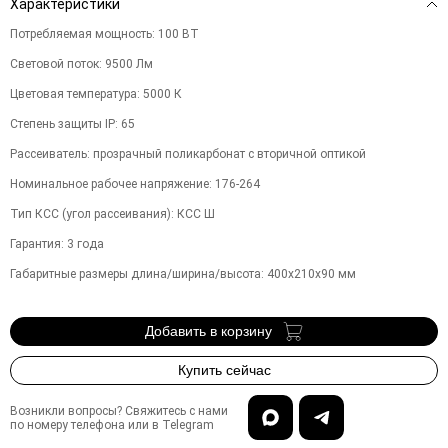
Характеристики
Потребляемая мощность
:
100
ВТ
Световой поток
:
9500
Лм
Цветовая температура
:
5000
К
Степень защиты IP
:
65
Рассеиватель
:
прозрачный поликарбонат с вторичной оптикой
Номинальное рабочее напряжение
:
176-264
Тип КСС (угол рассеивания)
:
КСС Ш
Гарантия
:
3
года
Габаритные размеры длина/ширина/высота
:
400х210х90
мм
Добавить в корзину
Купить сейчас
Возникли вопросы? Свяжитесь с нами
по номеру телефона или в Telegram