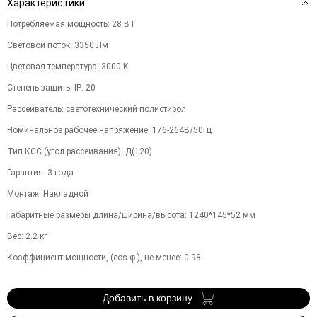
Характеристики
Потребляемая мощность
:
28
ВТ
Световой поток
:
3350
Лм
Цветовая температура
:
3000
К
Степень защиты IP
:
20
Рассеиватель
:
светотехнический полистирол
Номинальное рабочее напряжение
:
176-264В/50Гц
Тип КСС (угол рассеивания)
:
Д(120)
Гарантия
:
3
года
Монтаж
:
Накладной
Габаритные размеры длина/ширина/высота
:
1240*145*52
мм
Вес
:
2.2
кг
Коэффициент мощности, (cos φ ), не менее
:
0.98
Добавить в корзину