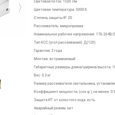
Световой поток
:
1500
Лм
Цветовая температура
:
5000
К
Степень защиты IP
:
20
Рассеиватель
:
микропризма
Номинальное рабочее напряжение
:
176-264В/
Тип КСС (угол рассеивания)
:
Д(120)
Гарантия
:
3
года
Монтаж
:
встраиваемый
Габаритные размеры длина/ширина/высота
:
1
Вес
:
0.3
кг
Размер рассеивателя светильника, устанавли
Коэффициент мощности, (cos φ ), не менее
:
0.
Защита ИТ от холостого хода
:
есть
Аварийный режим
:
нет