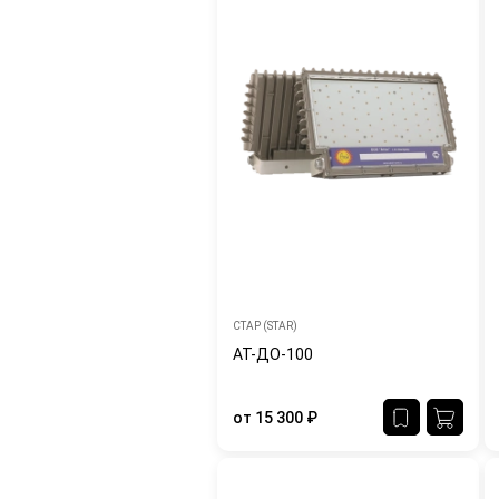
СТАР (STAR)
АТ-ДО-100
от
15 300
₽