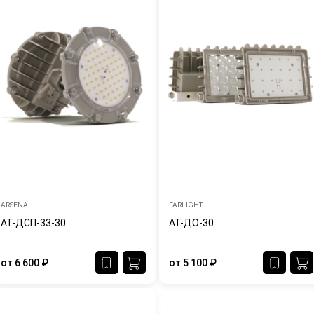
ARSENAL
FARLIGHT
АТ-ДСП-33-30
АТ-ДО-30
от
6 600
₽
от
5 100
₽