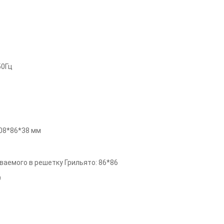
50Гц
08*86*38
мм
ваемого в решетку Грильято
:
86*86
9