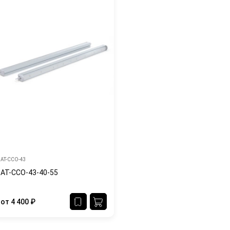
АТ-ССО-43
АТ-ССО-43-40-55
от
4 400
₽