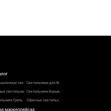
алог
Промышленные светильники
Светильники для ЖКХ
Уличные светильники
Светильники Взрывозащищенные EX
Светильники Грильято
Офисные светильники
на маркеплейсах