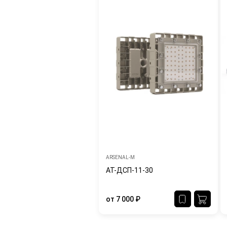
ARSENAL-M
АТ-ДСП-11-30
от
7 000
₽