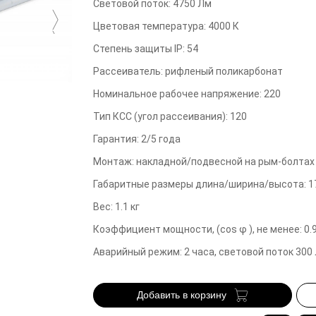
Световой поток
:
4750
Лм
Цветовая температура
:
4000
К
Степень защиты IP
:
54
Рассеиватель
:
рифленый поликарбонат
Номинальное рабочее напряжение
:
220
Тип КСС (угол рассеивания)
:
120
Гарантия
:
2/5
года
Монтаж
:
накладной/подвесной на рым-болтах
Габаритные размеры длина/ширина/высота
:
1
Вес
:
1.1
кг
Коэффициент мощности, (cos φ ), не менее
:
0.
Аварийный режим
:
2 часа, световой поток 300
Добавить в корзину