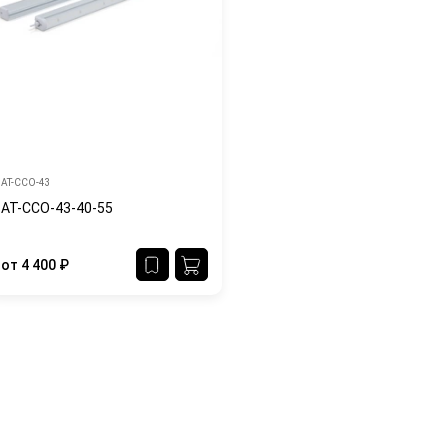
АТ-ССО-43
АТ-ССО-43-40-55
от
4 400
₽