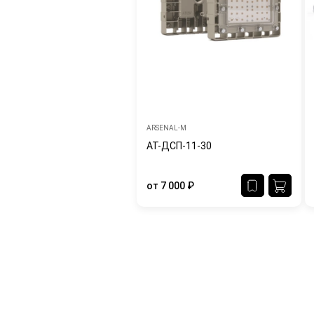
ARSENAL-M
АТ-ДСП-11-30
от
7 000
₽