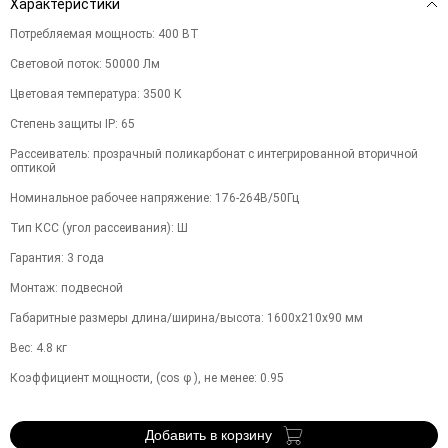
Характеристики
Потребляемая мощность
:
400
ВТ
Световой поток
:
50000
Лм
Цветовая температура
:
3500
К
Степень защиты IP
:
65
Рассеиватель
:
прозрачный поликарбонат с интегрированной вторичной
оптикой
Номинальное рабочее напряжение
:
176-264В/50Гц
Тип КСС (угол рассеивания)
:
Ш
Гарантия
:
3
года
Монтаж
:
подвесной
Габаритные размеры длина/ширина/высота
:
1600х210х90
мм
Вес
:
4.8
кг
Коэффициент мощности, (cos φ ), не менее
:
0.95
Добавить в корзину