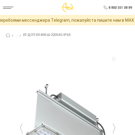
8 800 551 08 89
еребоями мессенджера Telegram, пожалуйста пишите нам в MAX д
...
АТ-ДСП-03-400-Ш-220VAC-IP65
/
/